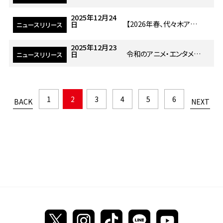
2025年12月24
【2026年春、代々木アニメーション学院 広島校が新校舎に拡張移転・リニューアル】生徒数増加を受けて、教育環境の充実化！
日
ニュースリリース
2025年12月23
令和のアニメ・エンタメ好きを徹底調査！2026年1月期放送開始の注目アニメは『葬送のフリーレン』8割以上の学生が「推しがいる」と回答
日
ニュースリリース
1
2
3
4
5
6
BACK
NEXT