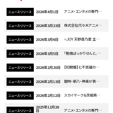
アニメ・エンタメの専門校 代々木アニメーション学院 創立50周年に向け、業界の発展を見据え新体制へ移行 学院長に矢尾 一樹氏が就任
2026年4月1日
ニュースリリース
株式会社代々木アニメーション学院 新体制へ移行 代表取締役社長交代のお知らせ
2026年3月23日
ニュースリリース
≒JOY 天野香乃愛 主演 “部活動の人気順位が毎月入れ替わる高校”を舞台にしたショートドラマを公開
2026年3月6日
ニュースリリース
「勉強ばっかりせんと、アニメみなさい！」3児のママ・くわばたりえさんが“令和のおかん”を怪演！？代々木アニメーション学院 新CM 3月5日(木)よりTV放映・WEB配信を順次スタート
2026年3月5日
ニュースリリース
【初開催】七不思議の世界を体感する「七つの体験」オープンキャンパス 代アニ×TVアニメ『地縛少年花子くん２』コラボオープンキャンパス開催
2026年2月20日
ニュースリリース
銀時・新八・神楽が表紙に登場！代々木アニメーション学院、映画『新劇場版 銀魂 -吉原大炎上-』コラボ入学案内書「YOANIまるわかりBOOK」を発刊
2026年2月13日
ニュースリリース
スカイマーク＆茨城県の魅力発信プロモーションに貢献！産学連携プロジェクトとして学生制作イラストを提供
2026年2月12日
ニュースリリース
2025年12月26
アニメ・エンタメの専門校代々木アニメーション学院 声優・俳優を目指す学生がプロダクションへの直接所属に挑む独自オーディション『ドラフトオーディション2025』ドキュメンタリー動画を公開
日
ニュースリリース