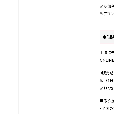
※参加
※アフ
●「遠
上映に先
ONLIN
<販売期
5月31
※無くな
■取り
・全国の