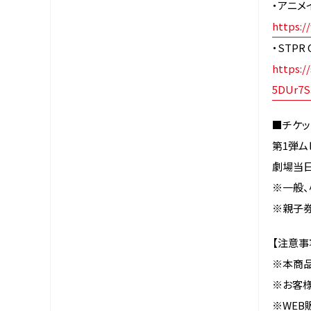
・アニメ
https:/
・STPR 
https:/
5DUr7S
■チケッ
第1弾ムビ
劇場当日
※一般
※親子
【注意事
※本商品
※お客
※WE