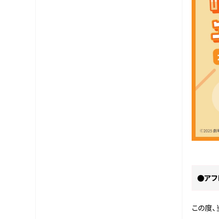
●アフ
この度、