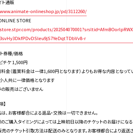
イト通販
/www.animate-onlineshop.jp/pd/3112260/
ONLINE STORE
/store.stpr.com/products/202504070001?srsltid=AfmBOorlpRWX
3svHy3DkfPDvDSleu9jS7YeDqtTDbVv8-r
ト券種/価格
チケ 1,500円
料金（鑑賞料金は一律1,600円となります）よりもお得な内容となって
、小人共に一律価格となります
券の販売はございません
項】
は、お客様都合による返品・交換は一切できません。
様のご購入タイミングによっては上映初日以降のチケットのお届けにな
B販売のチケット引取方法は配送のみとなります。お客様都合により返