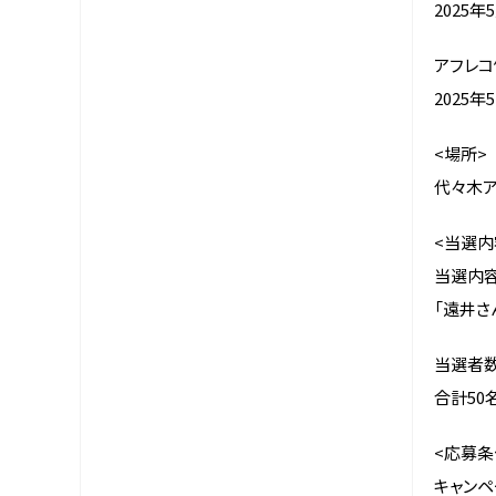
2025年
アフレコ
2025
<場所>
代々木ア
<当選内
当選内容
「遠井さ
当選者数
合計50
<応募条
キャンペ