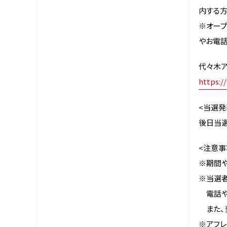
内する
※オー
やお電
代々木ア
https:/
<当選発
後日当選
<注意事
※期間や
※当選者
電話や
また、
※アフレ