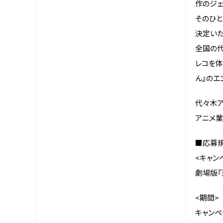
作のジェ
そのひと
決定いた
全国の代
レコを体
ん』のエ
代々木ア
アニメ業
■応募
<キャン
劇場版『
<期間>
キャンペ