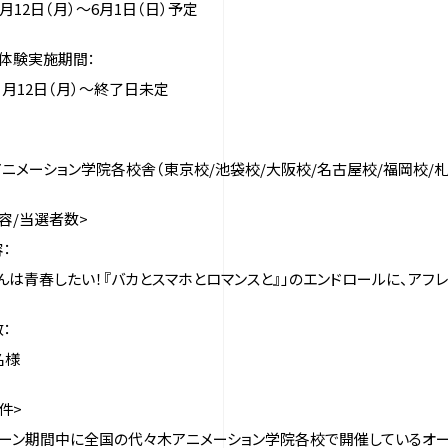
5月12日（月）～6月1日（日）予定
体験実施期間：
年5 月12日（月）～終了日未定
ニメーション学院各校舎（東京校/池袋校/大阪校/名古屋校/福岡校/
容/当選者数>
：
んは青春したい！『バカとスマホとロマンスと』」のエンドロールに、ア
：
名様
件>
ーン期間中に全国の代々木アニメーション学院各校で開催しているオー